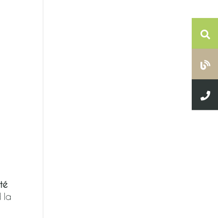
ité
 la