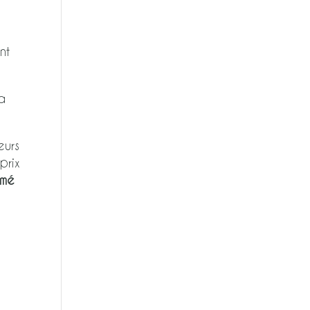
nt
a
eurs
prix
imé