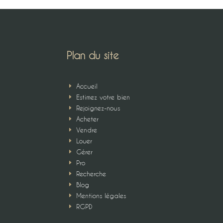
Plan du site
Accueil
E
Estimez votre bien
E
Rejoignez-nous
E
Acheter
E
Vendre
E
Louer
E
Gérer
E
Pro
E
Recherche
E
Blog
E
Mentions légales
E
RGPD
E