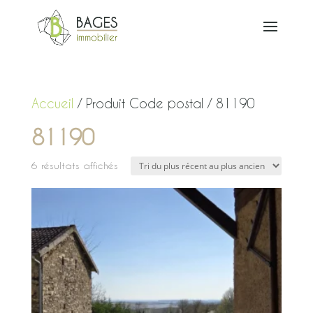
Accueil
/ Produit Code postal / 81190
81190
Trié
6 résultats affichés
du
plus
récent
au
plus
ancien