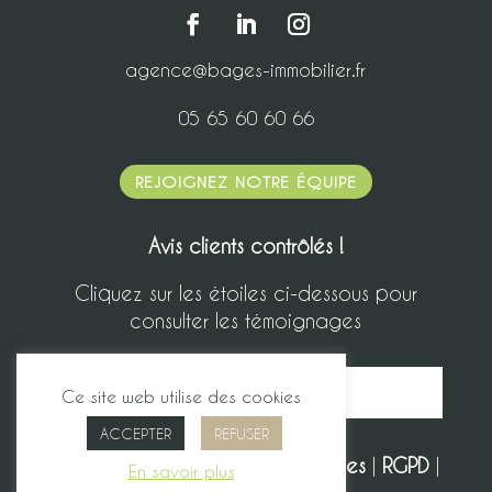
agence@bages-immobilier.fr
05 65 60 60 66
REJOIGNEZ NOTRE ÉQUIPE
Avis clients contrôlés !
Cliquez sur les étoiles ci-dessous pour
consulter les témoignages
Ce site web utilise des cookies
ACCEPTER
REFUSER
Bages Immobilier |
Mentions légales
|
RGPD
|
En savoir plus