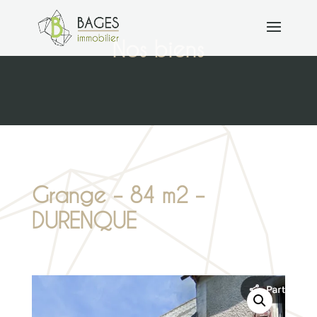
Nos biens
Grange – 84 m2 –
DURENQUE