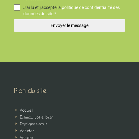
J'ai lu et j'accepte la
politique de confidentialité des
données du site *
Envoyer le message
Plan du site
Accueil
E
Estimez votre bien
E
Rejoignez-nous
E
Acheter
E
Vendre
E