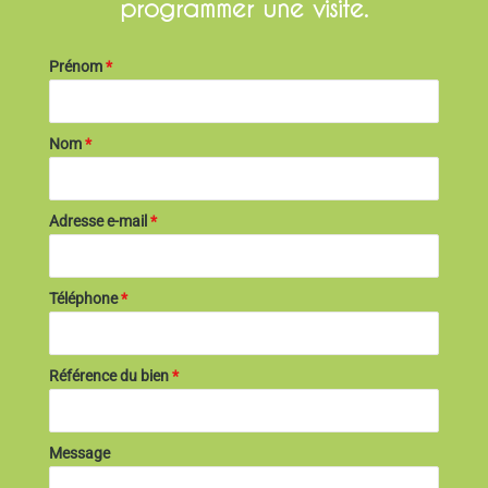
programmer une visite.
Prénom
*
Nom
*
Adresse e-mail
*
Téléphone
*
Référence du bien
*
Message