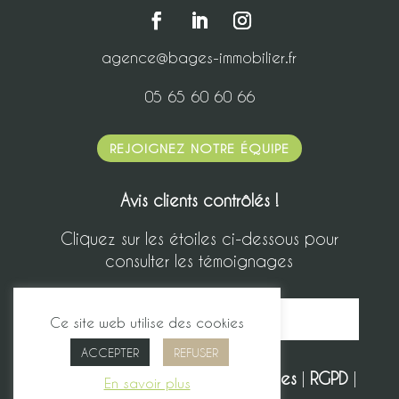
agence@bages-immobilier.fr
05 65 60 60 66
REJOIGNEZ NOTRE ÉQUIPE
Avis clients contrôlés !
Cliquez sur les étoiles ci-dessous pour
consulter les témoignages
Ce site web utilise des cookies
ACCEPTER
REFUSER
Bages Immobilier |
Mentions légales
|
RGPD
|
En savoir plus