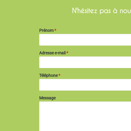
N'hésitez pas à nou
Prénom
*
Adresse e-mail
*
Téléphone
*
Message