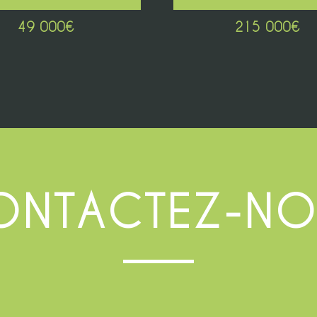
49 000
€
215 000
€
ONTACTEZ-NO