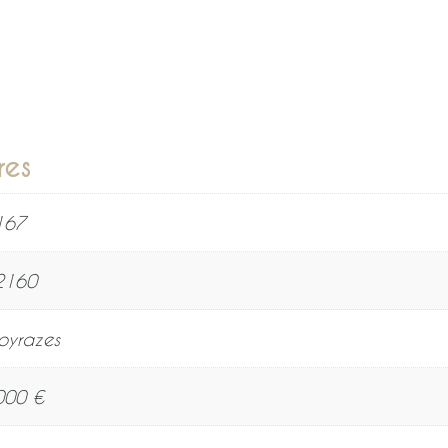
res
167
2160
oyrazes
000 €