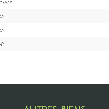
endeur
on
on
UD