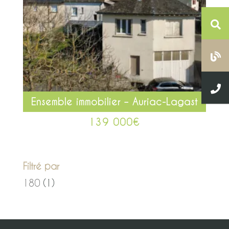
Ensemble immobilier – Auriac-Lagast
139 000
€
Filtré par
180
(1)