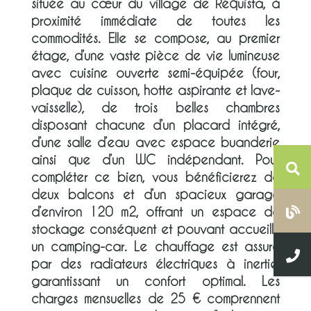
située au cœur du village de Réquista, à
proximité immédiate de toutes les
commodités. Elle se compose, au premier
étage, d’une vaste pièce de vie lumineuse
avec cuisine ouverte semi-équipée (four,
plaque de cuisson, hotte aspirante et lave-
vaisselle), de trois belles chambres
disposant chacune d’un placard intégré,
d’une salle d’eau avec espace buanderie
ainsi que d’un WC indépendant. Pour
compléter ce bien, vous bénéficierez de
deux balcons et d’un spacieux garage
d’environ 120 m2, offrant un espace de
stockage conséquent et pouvant accueillir
un camping-car. Le chauffage est assuré
par des radiateurs électriques à inertie,
garantissant un confort optimal. Les
charges mensuelles de 25 € comprennent