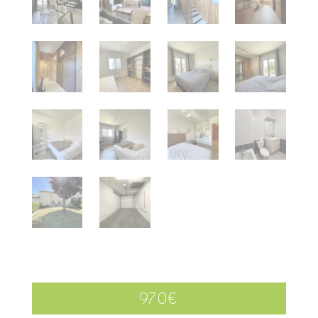
970
€