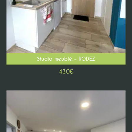
Studio meublé – RODEZ
430
€