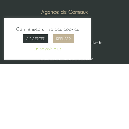
Agence de Carmaux
2 bis avenue Jean Jaurès
81400 Carmaux
Ce site web utilise des cookies
05 63 78 22 89
ACCEPTER
REFUSER
agencecarmaux@bages-immobilier.fr
En savoir plus
Agence d’Albi
1 Boulevard Alsace Lorraine
81000 Albi
05 63 34 04 16
agencealbi@bages-immobilier.fr
Contact
agence@bages-immobilier.fr